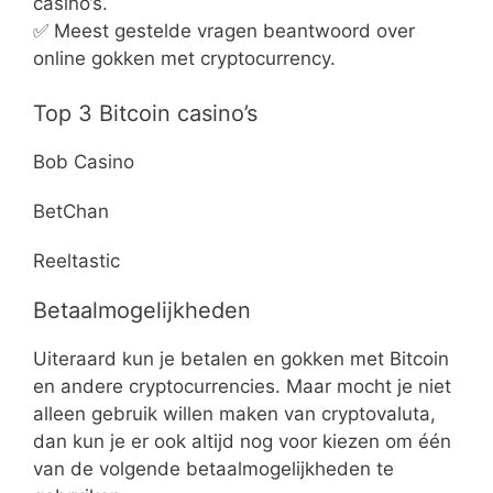
casino’s.
✅ Meest gestelde vragen beantwoord over
online gokken met cryptocurrency.
Top 3 Bitcoin casino’s
Bob Casino
BetChan
Reeltastic
Betaalmogelijkheden
Uiteraard kun je betalen en gokken met Bitcoin
en andere cryptocurrencies. Maar mocht je niet
alleen gebruik willen maken van cryptovaluta,
dan kun je er ook altijd nog voor kiezen om één
van de volgende betaalmogelijkheden te