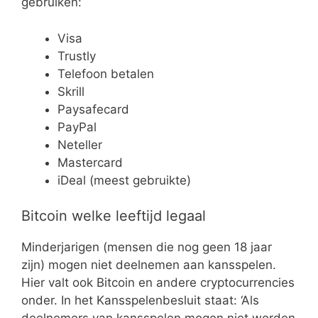
gebruiken:
Visa
Trustly
Telefoon betalen
Skrill
Paysafecard
PayPal
Neteller
Mastercard
iDeal (meest gebruikte)
Bitcoin welke leeftijd legaal
Minderjarigen (mensen die nog geen 18 jaar
zijn) mogen niet deelnemen aan kansspelen.
Hier valt ook Bitcoin en andere cryptocurrencies
onder. In het Kansspelenbesluit staat: ‘Als