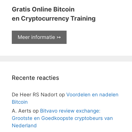
Gratis Online Bitcoin
en Cryptocurrency Training
Meer informatie ↣
Recente reacties
De Heer RS Nadort
op
Voordelen en nadelen
Bitcoin
A. Aerts
op
Bitvavo review exchange:
Grootste en Goedkoopste cryptobeurs van
Nederland