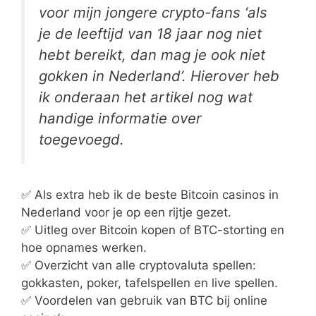
voor mijn jongere crypto-fans ‘als
je de leeftijd van 18 jaar nog niet
hebt bereikt, dan mag je ook niet
gokken in Nederland’. Hierover heb
ik onderaan het artikel nog wat
handige informatie over
toegevoegd.
✅ Als extra heb ik de beste Bitcoin casinos in
Nederland voor je op een rijtje gezet.
✅ Uitleg over Bitcoin kopen of BTC-storting en
hoe opnames werken.
✅ Overzicht van alle cryptovaluta spellen:
gokkasten, poker, tafelspellen en live spellen.
✅ Voordelen van gebruik van BTC bij online