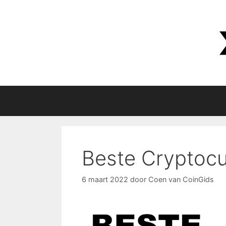
Ga
naar
de
inhoud
Beste Cryptoc
6 maart 2022
door
Coen van CoinGids