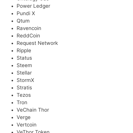
Power Ledger
Pundi X
Qtum
Ravencoin
ReddCoin
Request Network
Ripple
Status
Steem
Stellar
StormX
Stratis
Tezos
Tron
VeChain Thor
Verge
Vertcoin
VeThor Token