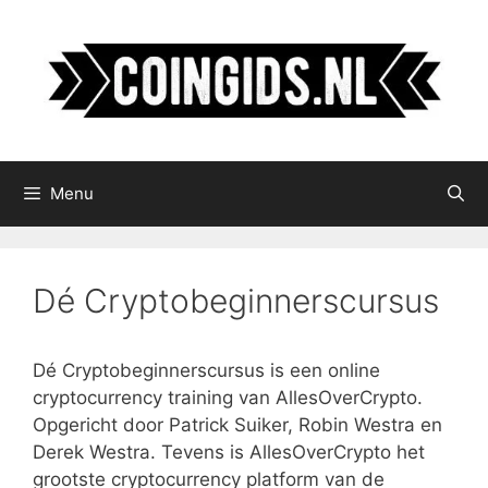
Ga
naar
de
inhoud
Menu
Dé Cryptobeginnerscursus
Dé Cryptobeginnerscursus is een online
cryptocurrency training van AllesOverCrypto.
Opgericht door Patrick Suiker, Robin Westra en
Derek Westra. Tevens is AllesOverCrypto het
grootste cryptocurrency platform van de