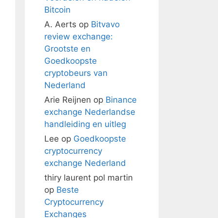
Bitcoin
A. Aerts
op
Bitvavo
review exchange:
Grootste en
Goedkoopste
cryptobeurs van
Nederland
Arie Reijnen
op
Binance
exchange Nederlandse
handleiding en uitleg
Lee
op
Goedkoopste
cryptocurrency
exchange Nederland
thiry laurent pol martin
op
Beste
Cryptocurrency
Exchanges