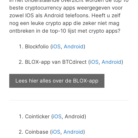
In het onderstaande overzicht worden de top 10
beste cryptocurrency apps weergegeven voor
zowel IOS als Android telefoons. Heeft u zelf
nog een leuke crypto app die zeker niet mag
ontbreken in de top-10 lijst met crypto apps?
Blockfolio (
iOS
,
Android
)
BLOX-app van BTCdirect (
iOS
,
Android
)
Lees hier alles over de BLOX-app
Cointicker (
iOS
, Android)
Coinbase (
iOS
,
Android
)