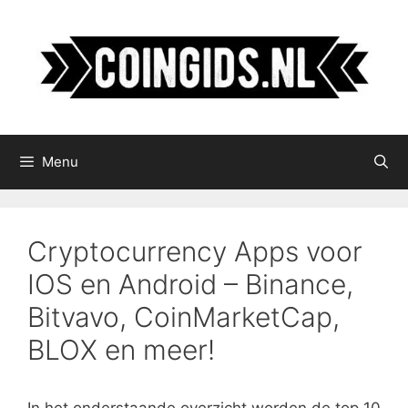
Ga
naar
de
inhoud
Menu
Cryptocurrency Apps voor
IOS en Android – Binance,
Bitvavo, CoinMarketCap,
BLOX en meer!