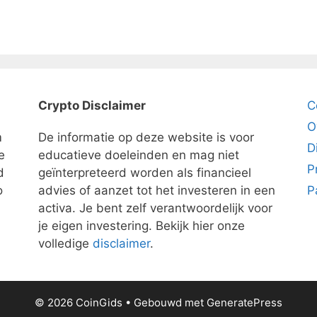
Crypto Disclaimer
C
O
m
De informatie op deze website is voor
D
e
educatieve doeleinden en mag niet
P
d
geïnterpreteerd worden als financieel
o
advies of aanzet tot het investeren in een
P
activa. Je bent zelf verantwoordelijk voor
je eigen investering. Bekijk hier onze
volledige
disclaimer
.
© 2026 CoinGids
• Gebouwd met
GeneratePress