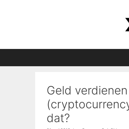
Ga
naar
de
inhoud
Geld verdienen
(cryptocurrenc
dat?