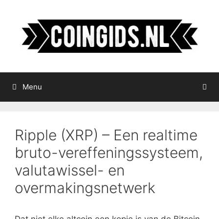
Ga
naar
de
inhoud
Menu
Ripple (XRP) – Een realtime
bruto-vereffeningssysteem,
valutawissel- en
overmakingsnetwerk