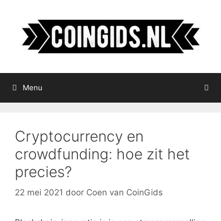
Ga
naar
de
inhoud
Menu
Cryptocurrency en
crowdfunding: hoe zit het
precies?
22 mei 2021
door
Coen van CoinGids