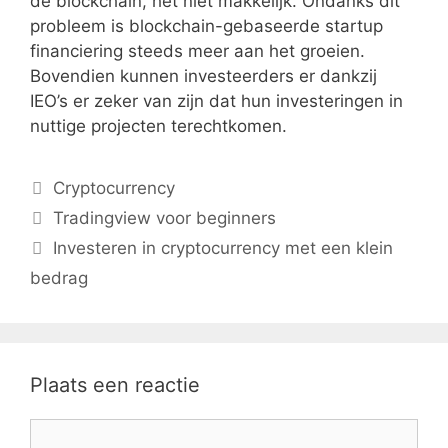
de blockchain, het niet makkelijk. Ondanks dit
probleem is blockchain-gebaseerde startup
financiering steeds meer aan het groeien.
Bovendien kunnen investeerders er dankzij
IEO’s er zeker van zijn dat hun investeringen in
nuttige projecten terechtkomen.
Categorieën
Cryptocurrency
Tradingview voor beginners
Investeren in cryptocurrency met een klein
bedrag
Plaats een reactie
Reactie