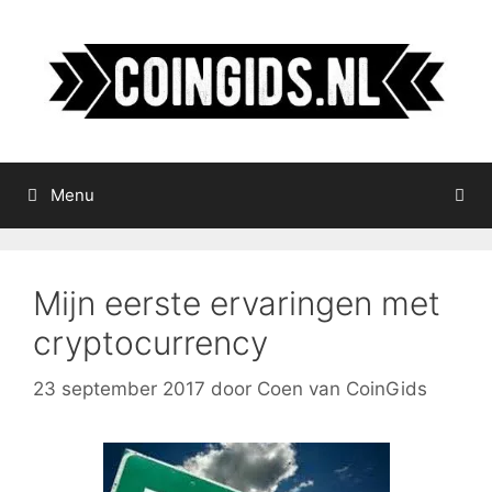
Ga
naar
de
inhoud
Menu
Mijn eerste ervaringen met
cryptocurrency
23 september 2017
door
Coen van CoinGids